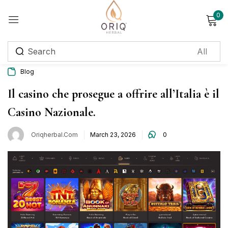
0
Sign in
Blog
Remember me
Lost password?
Il casino che prosegue a offrire all’Italia è il
Casino Nazionale.
Log in
Oriqherbal.com
March 23, 2026
0
Create an account
Login with OTP
Phone
*