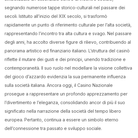
segnando numerose tappe storico-culturali nel passare dei
secoli. Istituito all’inizio del XIX secolo, si trasformò
rapidamente un punto di riferimento culturale per l’alta società,
rappresentando l’incontro tra alta cultura e svago. Nel passare
degli anni, ha accolto diverse figure di rilievo, contribuendo al
panorama artistico ed finanziario italiano. L’struttura del casinò
riflette il mutare dei gusti e dei principi, unendo tradizione e
contemporaneità. Il suo ruolo nel modellare la visione collettiva
del gioco d’azzardo evidenzia la sua permanente influenza
sulla società italiana. Ancora oggi, il Casino Nazionale
prosegue a rappresentare un profondo apprezzamento per
l’divertimento e l’eleganza, consolidando ancor di più il suo
significato nella narrazione della società del tempo libero
europea. Pertanto, continua a essere un simbolo eterno
dell’connessione tra passato e sviluppo sociale.