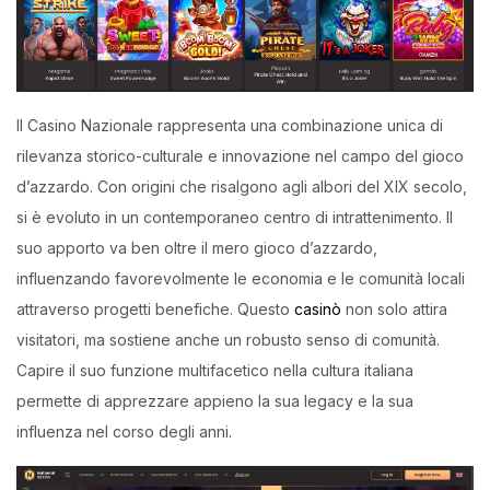
Login with OTP
Login with Password
Il Casino Nazionale rappresenta una combinazione unica di
Login with Email OTP
rilevanza storico-culturale e innovazione nel campo del gioco
d’azzardo. Con origini che risalgono agli albori del XIX secolo,
si è evoluto in un contemporaneo centro di intrattenimento. Il
suo apporto va ben oltre il mero gioco d’azzardo,
influenzando favorevolmente le economia e le comunità locali
attraverso progetti benefiche. Questo
casinò
non solo attira
visitatori, ma sostiene anche un robusto senso di comunità.
Capire il suo funzione multifacetico nella cultura italiana
permette di apprezzare appieno la sua legacy e la sua
influenza nel corso degli anni.