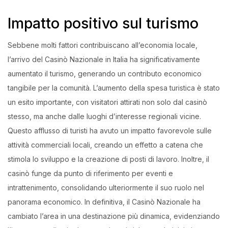
Impatto positivo sul turismo
Sebbene molti fattori contribuiscano all’economia locale,
l’arrivo del Casinò Nazionale in Italia ha significativamente
aumentato il turismo, generando un contributo economico
tangibile per la comunità. L’aumento della spesa turistica è stato
un esito importante, con visitatori attirati non solo dal casinò
stesso, ma anche dalle luoghi d’interesse regionali vicine.
Questo afflusso di turisti ha avuto un impatto favorevole sulle
attività commerciali locali, creando un effetto a catena che
stimola lo sviluppo e la creazione di posti di lavoro. Inoltre, il
casinò funge da punto di riferimento per eventi e
intrattenimento, consolidando ulteriormente il suo ruolo nel
panorama economico. In definitiva, il Casinò Nazionale ha
cambiato l’area in una destinazione più dinamica, evidenziando