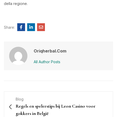
della regione.
Share:
Oriqherbal.com
All Author Posts
Blog
Regels en spelerstips bij Leon Casino voor
gokkers in België