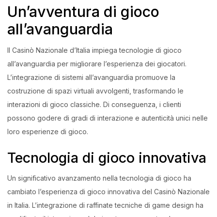
Un’avventura di gioco
all’avanguardia
Il Casinò Nazionale d’Italia impiega tecnologie di gioco
all’avanguardia per migliorare l’esperienza dei giocatori.
L’integrazione di sistemi all’avanguardia promuove la
costruzione di spazi virtuali avvolgenti, trasformando le
interazioni di gioco classiche. Di conseguenza, i clienti
possono godere di gradi di interazione e autenticità unici nelle
loro esperienze di gioco.
Tecnologia di gioco innovativa
Un significativo avanzamento nella tecnologia di gioco ha
cambiato l’esperienza di gioco innovativa del Casinò Nazionale
in Italia. L’integrazione di raffinate tecniche di game design ha