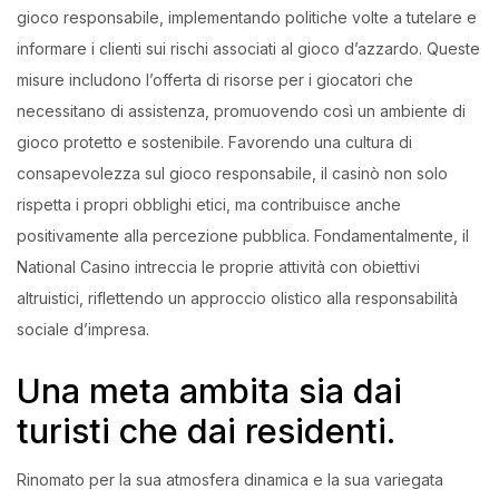
gioco responsabile, implementando politiche volte a tutelare e
informare i clienti sui rischi associati al gioco d’azzardo. Queste
misure includono l’offerta di risorse per i giocatori che
necessitano di assistenza, promuovendo così un ambiente di
gioco protetto e sostenibile. Favorendo una cultura di
consapevolezza sul gioco responsabile, il casinò non solo
rispetta i propri obblighi etici, ma contribuisce anche
positivamente alla percezione pubblica. Fondamentalmente, il
National Casino intreccia le proprie attività con obiettivi
altruistici, riflettendo un approccio olistico alla responsabilità
sociale d’impresa.
Una meta ambita sia dai
turisti che dai residenti.
Rinomato per la sua atmosfera dinamica e la sua variegata