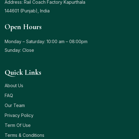
Address: Rail Coach Factory Kapurthala
144601 (Punjab), India
Open Hours
Monday – Saturday: 10:00 am – 08:00pm
Sunday: Close
Quick Links
About Us
FAQ
Our Team
Privacy Policy
Term Of Use
Terms & Conditions