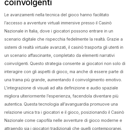
coinvolgenti
Le avanzamenti nella tecnica del gioco hanno facilitato
l’accesso a avventure virtuali immersive presso il Casinò
Nazionale in Italia, dove i giocatori possono entrare in un
scenario digitale che rispecchia fedelmente la realtà. Grazie a
sistemi di realtà virtuale avanzati, il casinò trasporta gli utenti in
un scenario affascinante, completato da elementi narrativi
coinvolgenti. Questo strategia consente ai giocatori non solo di
interagire con gli aspetti di gioco, ma anche di essere parte di
una trama più grande, aumentando il coinvolgimento emotivo.
L’integrazione di visuali ad alta definizione e audio spaziale
migliora ulteriormente l’esperienza, facendola diventare più
autentica. Questa tecnologia all’avanguardia promuove una
relazione unica tra i giocatori e il gioco, posizionando il Casinò
Nazionale come capofila nelle avventure di gioco moderne e
attraendo sia i giocatori tradizionali che quelli contemporanei.