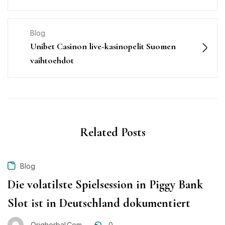
Blog
Unibet Casinon live-kasinopelit Suomen
vaihtoehdot
Related Posts
Blog
Die volatilste Spielsession in Piggy Bank
Slot ist in Deutschland dokumentiert
Oriqherbal.com
0