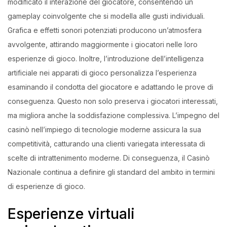
modificato il interazione del giocatore, consentendo un
gameplay coinvolgente che si modella alle gusti individuali.
Grafica e effetti sonori potenziati producono un’atmosfera
avvolgente, attirando maggiormente i giocatori nelle loro
esperienze di gioco. Inoltre, l’introduzione dell’intelligenza
artificiale nei apparati di gioco personalizza l’esperienza
esaminando il condotta del giocatore e adattando le prove di
conseguenza. Questo non solo preserva i giocatori interessati,
ma migliora anche la soddisfazione complessiva. L’impegno del
casinò nell’impiego di tecnologie moderne assicura la sua
competitività, catturando una clienti variegata interessata di
scelte di intrattenimento moderne. Di conseguenza, il Casinò
Nazionale continua a definire gli standard del ambito in termini
di esperienze di gioco.
Esperienze virtuali