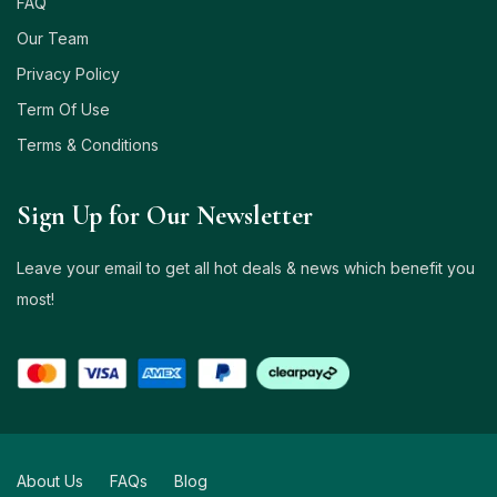
FAQ
Our Team
Privacy Policy
Term Of Use
Terms & Conditions
Sign Up for Our Newsletter
Leave your email to get all hot deals & news which benefit you
most!
About Us
FAQs
Blog