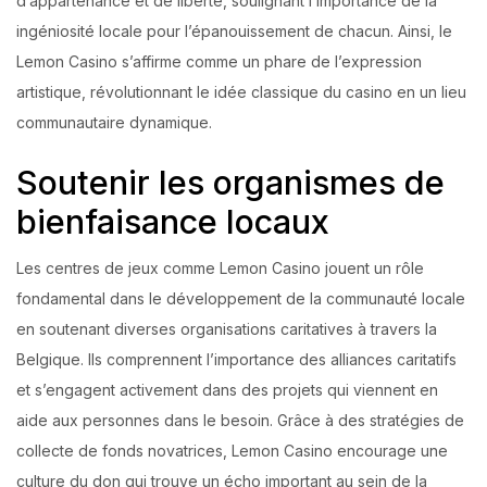
d’appartenance et de liberté, soulignant l’importance de la
ingéniosité locale pour l’épanouissement de chacun. Ainsi, le
Lemon Casino s’affirme comme un phare de l’expression
artistique, révolutionnant le idée classique du casino en un lieu
communautaire dynamique.
Soutenir les organismes de
bienfaisance locaux
Les centres de jeux comme Lemon Casino jouent un rôle
fondamental dans le développement de la communauté locale
en soutenant diverses organisations caritatives à travers la
Belgique. Ils comprennent l’importance des alliances caritatifs
et s’engagent activement dans des projets qui viennent en
aide aux personnes dans le besoin. Grâce à des stratégies de
collecte de fonds novatrices, Lemon Casino encourage une
culture du don qui trouve un écho important au sein de la