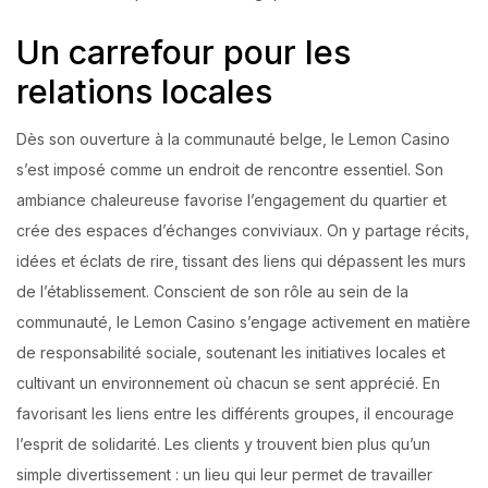
Un carrefour pour les
relations locales
Dès son ouverture à la communauté belge, le Lemon Casino
s’est imposé comme un endroit de rencontre essentiel. Son
ambiance chaleureuse favorise l’engagement du quartier et
crée des espaces d’échanges conviviaux. On y partage récits,
idées et éclats de rire, tissant des liens qui dépassent les murs
de l’établissement. Conscient de son rôle au sein de la
communauté, le Lemon Casino s’engage activement en matière
de responsabilité sociale, soutenant les initiatives locales et
cultivant un environnement où chacun se sent apprécié. En
favorisant les liens entre les différents groupes, il encourage
l’esprit de solidarité. Les clients y trouvent bien plus qu’un
simple divertissement : un lieu qui leur permet de travailler