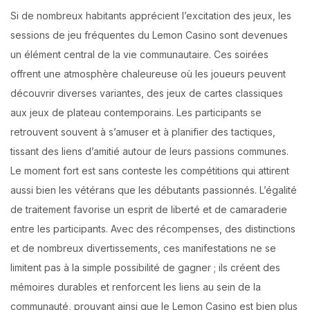
Si de nombreux habitants apprécient l’excitation des jeux, les
sessions de jeu fréquentes du Lemon Casino sont devenues
un élément central de la vie communautaire. Ces soirées
offrent une atmosphère chaleureuse où les joueurs peuvent
découvrir diverses variantes, des jeux de cartes classiques
aux jeux de plateau contemporains. Les participants se
retrouvent souvent à s’amuser et à planifier des tactiques,
tissant des liens d’amitié autour de leurs passions communes.
Le moment fort est sans conteste les compétitions qui attirent
aussi bien les vétérans que les débutants passionnés. L’égalité
de traitement favorise un esprit de liberté et de camaraderie
entre les participants. Avec des récompenses, des distinctions
et de nombreux divertissements, ces manifestations ne se
limitent pas à la simple possibilité de gagner ; ils créent des
mémoires durables et renforcent les liens au sein de la
communauté, prouvant ainsi que le Lemon Casino est bien plus