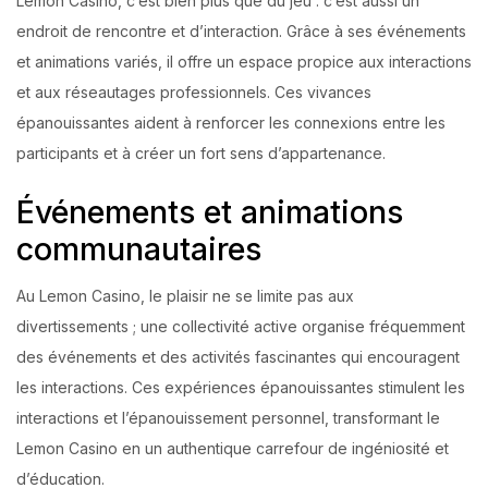
Lemon Casino, c’est bien plus que du jeu : c’est aussi un
endroit de rencontre et d’interaction. Grâce à ses événements
et animations variés, il offre un espace propice aux interactions
et aux réseautages professionnels. Ces vivances
épanouissantes aident à renforcer les connexions entre les
participants et à créer un fort sens d’appartenance.
Événements et animations
communautaires
Au Lemon Casino, le plaisir ne se limite pas aux
divertissements ; une collectivité active organise fréquemment
des événements et des activités fascinantes qui encouragent
les interactions. Ces expériences épanouissantes stimulent les
interactions et l’épanouissement personnel, transformant le
Lemon Casino en un authentique carrefour de ingéniosité et
d’éducation.