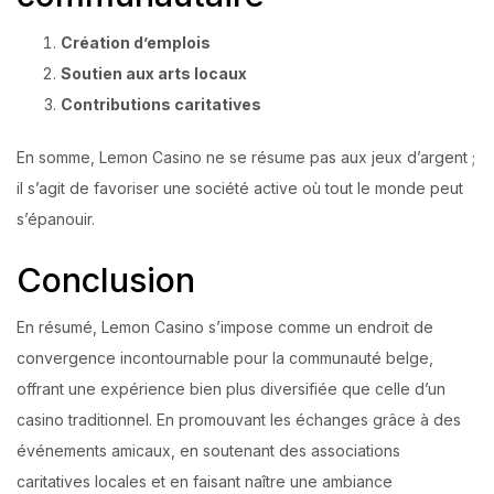
Création d’emplois
Soutien aux arts locaux
Contributions caritatives
En somme, Lemon Casino ne se résume pas aux jeux d’argent ;
il s’agit de favoriser une société active où tout le monde peut
s’épanouir.
Conclusion
En résumé, Lemon Casino s’impose comme un endroit de
convergence incontournable pour la communauté belge,
offrant une expérience bien plus diversifiée que celle d’un
casino traditionnel. En promouvant les échanges grâce à des
événements amicaux, en soutenant des associations
caritatives locales et en faisant naître une ambiance