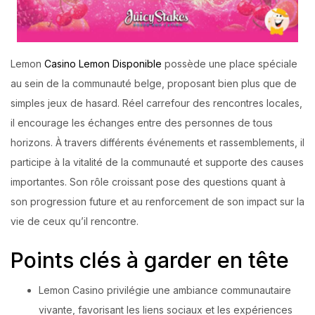
Login with OTP
Lemon
Casino Lemon Disponible
possède une place spéciale
Login with Password
au sein de la communauté belge, proposant bien plus que de
Login with Email OTP
simples jeux de hasard. Réel carrefour des rencontres locales,
il encourage les échanges entre des personnes de tous
horizons. À travers différents événements et rassemblements, il
participe à la vitalité de la communauté et supporte des causes
importantes. Son rôle croissant pose des questions quant à
son progression future et au renforcement de son impact sur la
vie de ceux qu’il rencontre.
Points clés à garder en tête
Lemon Casino privilégie une ambiance communautaire
vivante, favorisant les liens sociaux et les expériences