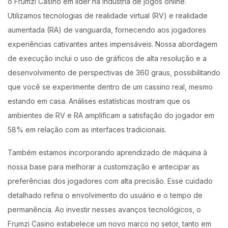
o Frumzi Casino em líder na indústria de jogos online.
Utilizamos tecnologias de realidade virtual (RV) e realidade
aumentada (RA) de vanguarda, fornecendo aos jogadores
experiências cativantes antes impensáveis. Nossa abordagem
de execução inclui o uso de gráficos de alta resolução e a
desenvolvimento de perspectivas de 360 graus, possibilitando
que você se experimente dentro de um cassino real, mesmo
estando em casa. Análises estatísticas mostram que os
ambientes de RV e RA amplificam a satisfação do jogador em
58% em relação com as interfaces tradicionais.
Também estamos incorporando aprendizado de máquina à
nossa base para melhorar a customização e antecipar as
preferências dos jogadores com alta precisão. Esse cuidado
detalhado refina o envolvimento do usuário e o tempo de
permanência. Ao investir nesses avanços tecnológicos, o
Frumzi Casino estabelece um novo marco no setor, tanto em