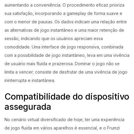
aumentando a conveniência. O procedimento eficaz prioriza
sua satisfação, incorporando a gameplay de forma suave e
com o menor de pausas. Os dados indicam uma relação entre
as alternativas de jogo instantâneo e uma maior retenção de
sessão, indicando que os usuários apreciam essa
comodidade. Uma interface de jogo responsiva, combinada
com a possibilidade de jogo instantâneo, leva em uma vivência
de usuário mais fluida e prazerosa. Dominar o jogo não se
limita a vencer; consiste de desfrutar de uma vivência de jogo
ininterrupta e instantânea.
Compatibilidade do dispositivo
assegurada
No cenário virtual diversificado de hoje, ter uma experiência
de jogo fluida em vários aparelhos é essencial, e o Frumzi