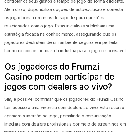
controlar os seus gastos e tempo de jogo de forma eficiente.
Além disso, disponibiliza opções de autoexclusão e conecta
os jogadores a recursos de suporte para questões
relacionados com o jogo. Estas iniciativas sublinham uma
estratégia focada na conhecimento, assegurando que os
jogadores desfrutem de um ambiente seguro, em perfeita
harmonia com os normas da indústria para o jogo responsável.
Os jogadores do Frumzi
Casino podem participar de
jogos com dealers ao vivo?
Sim, é possível confirmar que os jogadores do Frumzi Casino
têm acesso a uma vivência com dealers ao vivo. Este recurso
aprimora a imersão no jogo, permitindo a comunicação
imediata com dealers profissionais por meio de streamings em