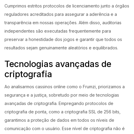
Cumprimos estritos protocolos de licenciamento junto a órgãos
reguladores acreditados para assegurar a aderência e a
transparência em nossas operações. Além disso, auditorias
independentes são executadas frequentemente para
preservar a honestidade dos jogos e garantir que todos os
resultados sejam genuinamente aleatórios e equilibrados.
Tecnologias avançadas de
criptografia
Ao analisarmos cassinos online como o Frumzi, priorizamos a
segurança e a justiça, sobretudo por meio de tecnologias
avançadas de criptografia. Empregando protocolos de
criptografia de ponta, como a criptografia SSL de 256 bits,
garantimos a proteção de dados em todos os níveis de
comunicação com o usuário. Esse nível de criptografia não é