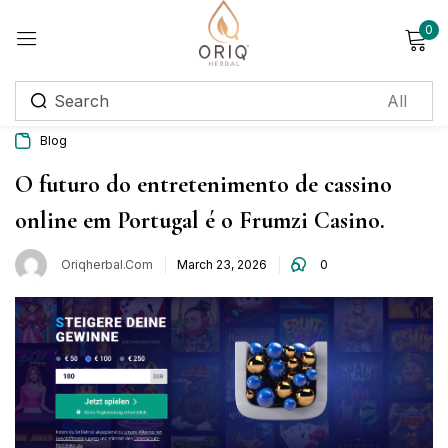
0
Sign in
Blog
Remember me
Lost password?
O futuro do entretenimento de cassino
online em Portugal é o Frumzi Casino.
Log in
Oriqherbal.com
March 23, 2026
0
Create an account
Login with OTP
Phone
*