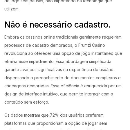
de jogo sem pausas, não importando da tecnologia que
utilizem.
Não é necessário cadastro.
Embora os cassinos online tradicionais geralmente requeiram
processos de cadastro demorados, o Frumzi Casino
revoluciona ao oferecer uma opção de jogo instantâneo que
elimina esse impedimento. Essa abordagem simplificada
garante avanços significativas na experiência do usuário,
dispensando o preenchimento de documentos complexos e
checagens demoradas. Essa eficiência é enriquecida por um
design de interface intuitivo, que permite interagir com o
conteúdo sem esforço.
Os dados mostram que 72% dos usuários preferem
plataformas que proporcionam a opção de jogar sem