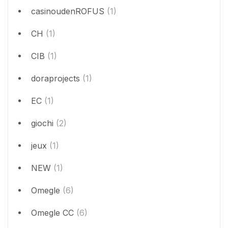
casinoudenROFUS
(1)
CH
(1)
CIB
(1)
doraprojects
(1)
EC
(1)
giochi
(2)
jeux
(1)
NEW
(1)
Omegle
(6)
Omegle CC
(6)