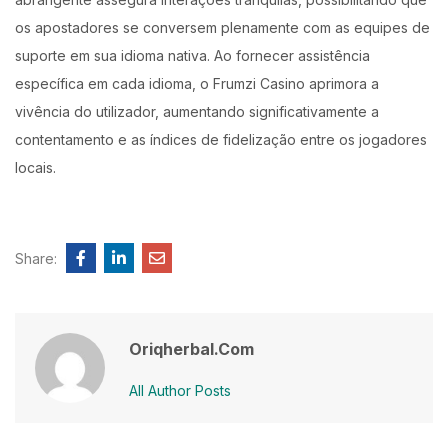
os apostadores se conversem plenamente com as equipes de
suporte em sua idioma nativa. Ao fornecer assistência
específica em cada idioma, o Frumzi Casino aprimora a
vivência do utilizador, aumentando significativamente a
contentamento e as índices de fidelização entre os jogadores
locais.
Share:
Oriqherbal.com
All Author Posts