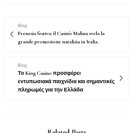
Blog
Frenesia festiva: il Casinò Malina svela la
grande promozione natalizia in Italia.
Blog
Το King Casino προσφέρει
εντυπωσιακά παιχνίδια και σημαντικές
πληρωμές για την Ελλάδα
Related Posts