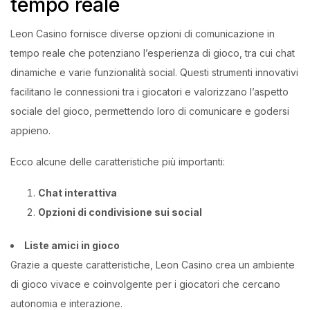
tempo reale
Leon Casino fornisce diverse opzioni di comunicazione in
tempo reale che potenziano l’esperienza di gioco, tra cui chat
dinamiche e varie funzionalità social. Questi strumenti innovativi
facilitano le connessioni tra i giocatori e valorizzano l’aspetto
sociale del gioco, permettendo loro di comunicare e godersi
appieno.
Ecco alcune delle caratteristiche più importanti:
Chat interattiva
Opzioni di condivisione sui social
Liste amici in gioco
Grazie a queste caratteristiche, Leon Casino crea un ambiente
di gioco vivace e coinvolgente per i giocatori che cercano
autonomia e interazione.