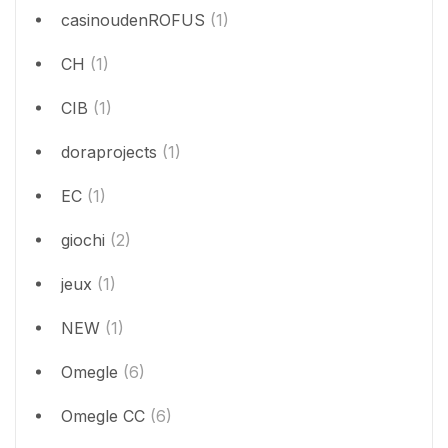
casinoudenROFUS
(1)
CH
(1)
CIB
(1)
doraprojects
(1)
EC
(1)
giochi
(2)
jeux
(1)
NEW
(1)
Omegle
(6)
Omegle CC
(6)