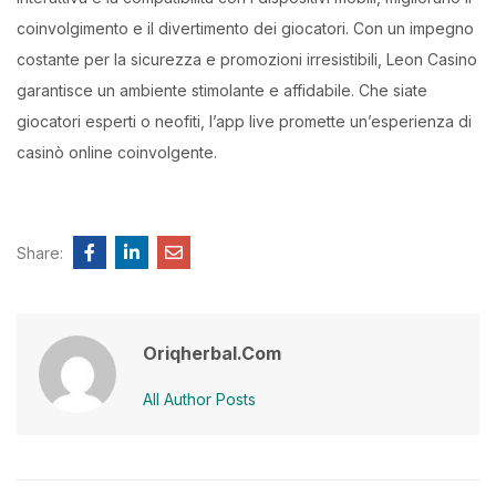
coinvolgimento e il divertimento dei giocatori. Con un impegno
costante per la sicurezza e promozioni irresistibili, Leon Casino
garantisce un ambiente stimolante e affidabile. Che siate
giocatori esperti o neofiti, l’app live promette un’esperienza di
casinò online coinvolgente.
Share:
Oriqherbal.com
All Author Posts