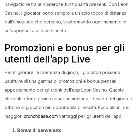
navigazione tra le numerose funzionalità presenti. Con Leon
Casino, i giocatori sono sempre a un solo tocco di distanza
dall’emozione che cercano, trasformando ogni momento in
un’opportunità di divertimento.
Promozioni e bonus per gli
utenti dell’app Live
Per migliorare l’esperienza di gioco, i giocatori possono
usufruire di una gamma di promozioni e bonus pensati
appositamente per gli utenti dell’app Leon Casino. Queste
attraenti offerte promozionali aumentano il brivido del gioco e
offrono ai giocatori più opportunità di vincita. Ecco alcuni dei
maggiori
crunchbase.com
vantaggi per gli utenti dell’app:
Bonus di benvenuto