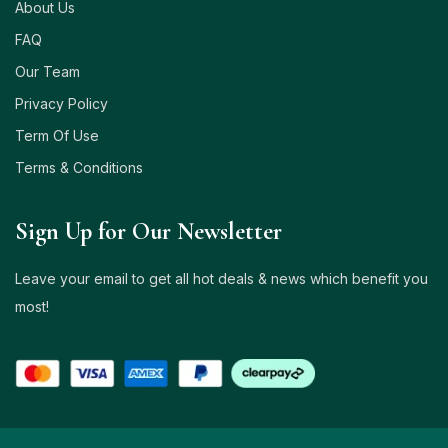
About Us
FAQ
Our Team
Privacy Policy
Term Of Use
Terms & Conditions
Sign Up for Our Newsletter
Leave your email to get all hot deals & news which benefit you
most!