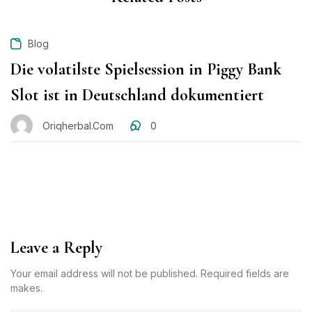
Blog
Die volatilste Spielsession in Piggy Bank
Slot ist in Deutschland dokumentiert
Oriqherbal.com
0
Leave a Reply
Your email address will not be published. Required fields are
makes.