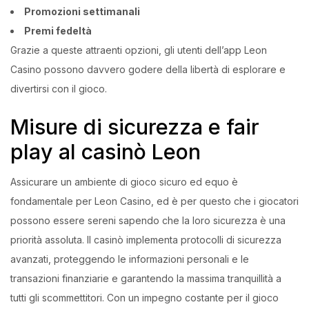
Promozioni settimanali
Premi fedeltà
Grazie a queste attraenti opzioni, gli utenti dell’app Leon
Casino possono davvero godere della libertà di esplorare e
divertirsi con il gioco.
Misure di sicurezza e fair
play al casinò Leon
Assicurare un ambiente di gioco sicuro ed equo è
fondamentale per Leon Casino, ed è per questo che i giocatori
possono essere sereni sapendo che la loro sicurezza è una
priorità assoluta. Il casinò implementa protocolli di sicurezza
avanzati, proteggendo le informazioni personali e le
transazioni finanziarie e garantendo la massima tranquillità a
tutti gli scommettitori. Con un impegno costante per il gioco