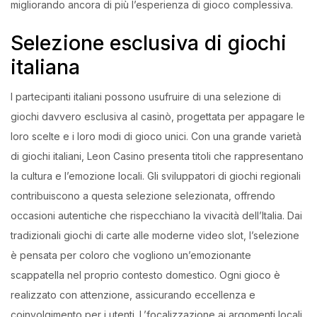
migliorando ancora di più l’esperienza di gioco complessiva.
Selezione esclusiva di giochi
italiana
I partecipanti italiani possono usufruire di una selezione di
giochi davvero esclusiva al casinò, progettata per appagare le
loro scelte e i loro modi di gioco unici. Con una grande varietà
di giochi italiani, Leon Casino presenta titoli che rappresentano
la cultura e l’emozione locali. Gli sviluppatori di giochi regionali
contribuiscono a questa selezione selezionata, offrendo
occasioni autentiche che rispecchiano la vivacità dell’Italia. Dai
tradizionali giochi di carte alle moderne video slot, l’selezione
è pensata per coloro che vogliono un’emozionante
scappatella nel proprio contesto domestico. Ogni gioco è
realizzato con attenzione, assicurando eccellenza e
coinvolgimento per i utenti. L’focalizzazione ai argomenti locali