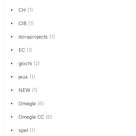
CH
(1)
CIB
(1)
doraprojects
(1)
EC
(1)
giochi
(2)
jeux
(1)
NEW
(1)
Omegle
(6)
Omegle CC
(6)
spel
(1)