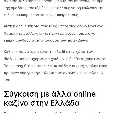
ανατροφοδοτήσεις υπογραμμίζουν τον επαγγελματισμό
της ομάδας υποστήριξης, με πολλούς να σημειώνουν τη
φιλική συμπεριφορά και την εμπειρία τους.
Αυτή η δέσμευση για ποιοτικές υπηρεσίες δημιουργεί ένα
θετικό περιβάλλον, επιτρέποντας στους παίκτες να
επικεντρωθούν στην απόλαυση των παιχνιδιών.
Καθώς η καινοτομία είναι το κλειδί στον χώρο των
διαδικτυακών τυχερών παιχνιδιών, η βοήθεια χρηστών του
Boomerang Casino αποτελεί παράδειγμα μιας προληπτικής
προσέγγισης για την κάλυψη των αναγκών των πελατών
του.
Σύγκριση με άλλα online
καζίνο στην Ελλάδα