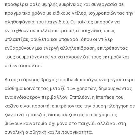
προσφέρει ροές υψηλής ευκρίνειας και συνεργασία σε
πραγματικό χρόνο με ειδικούς ντίλερ, ισχυροποιώντας την
αληθοφάνεια του παιχνιδιού. Οι παίκτες μπορούν να
ενταχθούν σε πολλά επιτραπέζια παιχνίδια, όπως
μπλακτζάκ, ρουλέτα και μπακαρά, όπου οι ντίλερ
ενθαρρύνουν μια ενεργή αλληλεπίδραση, επιτρέποντας
τους συμμετέχοντες να κατανοούν ότι τους εκτιμούν και
ότι εντάσσονται.
Αυτός ο άμεσος βρόχος feedback προάγει ένα μεγαλύτερο
αίσθημα κοινότητας μεταξύ των χρηστών, δημιουργώντας
ένα ενδιαφέρον περιβάλλον. Επιπλέον, η interface του
καζίνο είναι προσιτή, επιτρέποντας την άμεση πλοήγηση σε
ζωντανά τραπέζια, διασφαλίζοντας ότι οι χρήστες
βιώνουν καινοτομία όχι μόνο στο παιχνίδι αλλά και στη
συνολική αισθητική και λειτουργικότητα.