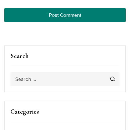
Search
Categories