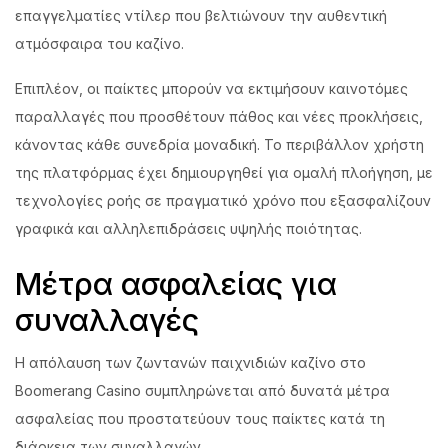
επαγγελματίες ντίλερ που βελτιώνουν την αυθεντική
ατμόσφαιρα του καζίνο.
Επιπλέον, οι παίκτες μπορούν να εκτιμήσουν καινοτόμες
παραλλαγές που προσθέτουν πάθος και νέες προκλήσεις,
κάνοντας κάθε συνεδρία μοναδική. Το περιβάλλον χρήστη
της πλατφόρμας έχει δημιουργηθεί για ομαλή πλοήγηση, με
τεχνολογίες ροής σε πραγματικό χρόνο που εξασφαλίζουν
γραφικά και αλληλεπιδράσεις υψηλής ποιότητας.
Μέτρα ασφαλείας για
συναλλαγές
Η απόλαυση των ζωντανών παιχνιδιών καζίνο στο
Boomerang Casino συμπληρώνεται από δυνατά μέτρα
ασφαλείας που προστατεύουν τους παίκτες κατά τη
διάρκεια των συναλλαγών.