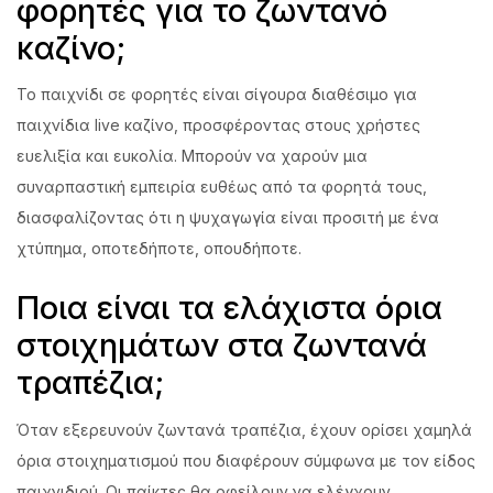
φορητές για το ζωντανό
καζίνο;
Το παιχνίδι σε φορητές είναι σίγουρα διαθέσιμο για
παιχνίδια live καζίνο, προσφέροντας στους χρήστες
ευελιξία και ευκολία. Μπορούν να χαρούν μια
συναρπαστική εμπειρία ευθέως από τα φορητά τους,
διασφαλίζοντας ότι η ψυχαγωγία είναι προσιτή με ένα
χτύπημα, οποτεδήποτε, οπουδήποτε.
Ποια είναι τα ελάχιστα όρια
στοιχημάτων στα ζωντανά
τραπέζια;
Όταν εξερευνούν ζωντανά τραπέζια, έχουν ορίσει χαμηλά
όρια στοιχηματισμού που διαφέρουν σύμφωνα με τον είδος
παιχνιδιού. Οι παίκτες θα οφείλουν να ελέγχουν