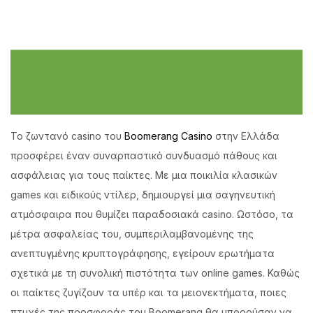
Login with OTP
Login with Password
Login with Email OTP
Το ζωντανό casino του
Boomerang Casino
στην Ελλάδα
προσφέρει έναν συναρπαστικό συνδυασμό πάθους και
ασφάλειας για τους παίκτες. Με μια ποικιλία κλασικών
games και ειδικούς ντίλερ, δημιουργεί μια σαγηνευτική
ατμόσφαιρα που θυμίζει παραδοσιακά casino. Ωστόσο, τα
μέτρα ασφαλείας του, συμπεριλαμβανομένης της
ανεπτυγμένης κρυπτογράφησης, εγείρουν ερωτήματα
σχετικά με τη συνολική πιστότητα των online games. Καθώς
οι παίκτες ζυγίζουν τα υπέρ και τα μειονεκτήματα, ποιες
πτυχές της προσφοράς του Boomerang θα μπορούσαν να