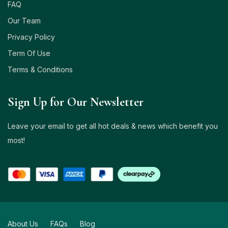
FAQ
Our Team
Privacy Policy
Term Of Use
Terms & Conditions
Sign Up for Our Newsletter
Leave your email to get all hot deals & news which benefit you
most!
About Us
FAQs
Blog