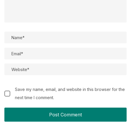
Save my name, email, and website in this browser for the
next time I comment.