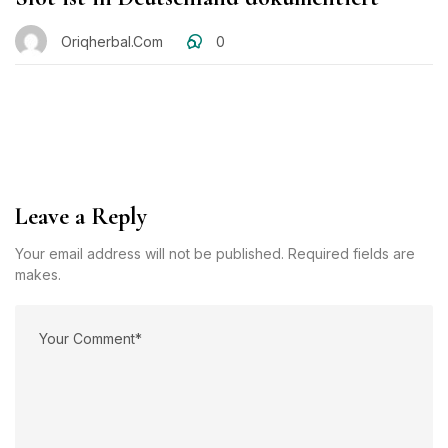
Oriqherbal.com
0
Leave a Reply
Your email address will not be published. Required fields are
makes.