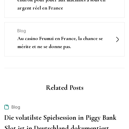
argent réel en France
Blog
Au casino Frumzi en France, la chance se
mérite et ne se donne pas.
Related Posts
Blog
Die volatilste Spielsession in Piggy Bank
Slot ist in Deutschland dokumentiert