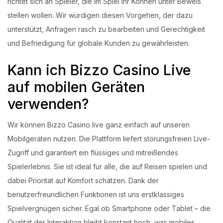
richtet sich an Spieler, die im Spiel ihr Können unter Beweis
stellen wollen. Wir würdigen diesen Vorgehen, der dazu
unterstützt, Anfragen rasch zu bearbeiten und Gerechtigkeit
und Befriedigung für globale Kunden zu gewährleisten.
Kann ich Bizzo Casino Live
auf mobilen Geräten
verwenden?
Wir können Bizzo Casino live ganz einfach auf unseren
Mobilgeräten nutzen. Die Plattform liefert störungsfreien Live-
Zugriff und garantiert ein flüssiges und mitreißendes
Spielerlebnis. Sie ist ideal für alle, die auf Reisen spielen und
dabei Priorität auf Komfort schätzen. Dank der
benutzerfreundlichen Funktionen ist uns erstklassiges
Spielvergnügen sicher. Egal ob Smartphone oder Tablet – die
Qualität der Interaktion bleibt konstant hoch, was mobiles