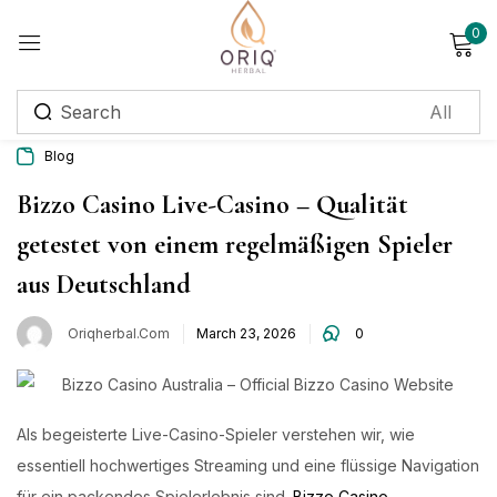
0
Sign in
Blog
Remember me
Lost password?
Bizzo Casino Live-Casino – Qualität
getestet von einem regelmäßigen Spieler
Log in
aus Deutschland
Create an account
Oriqherbal.com
March 23, 2026
0
Login with OTP
Phone
*
Als begeisterte Live-Casino-Spieler verstehen wir, wie
essentiell hochwertiges Streaming und eine flüssige Navigation
für ein packendes Spielerlebnis sind.
Bizzo Casino