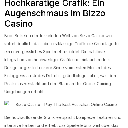
Hochkarätige Grafik: Ein
Augenschmaus im Bizzo
Casino
Beim Betreten der fesselnden Welt von Bizzo Casino wird
sofort deutlich, dass die erstklassige Grafik die Grundlage für
ein unvergessliches Spielerlebnis bildet. Die nahtlose
Integration von hochwertiger Grafik und eintauchendem
Design begeistert unsere Sinne vom ersten Moment des
Einloggens an. Jedes Detail ist gründlich gestaltet, was den
Realismus verstärkt und den Standard für Online-Gaming-
Umgebungen erhöht.
Die hochauflösende Grafik verspricht komplexe Texturen und
intensive Farben und erhebt das Spielerlebnis weit über das