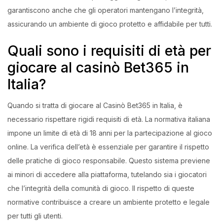
garantiscono anche che gli operatori mantengano l’integrità,
assicurando un ambiente di gioco protetto e affidabile per tutti.
Quali sono i requisiti di età per
giocare al casinò Bet365 in
Italia?
Quando si tratta di giocare al Casinò Bet365 in Italia, è
necessario rispettare rigidi requisiti di età. La normativa italiana
impone un limite di età di 18 anni per la partecipazione al gioco
online. La verifica dell’età è essenziale per garantire il rispetto
delle pratiche di gioco responsabile. Questo sistema previene
ai minori di accedere alla piattaforma, tutelando sia i giocatori
che l’integrità della comunità di gioco. Il rispetto di queste
normative contribuisce a creare un ambiente protetto e legale
per tutti gli utenti.