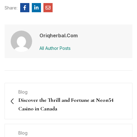
Share:
Oriqherbal.com
All Author Posts
Blog
Discover the Thrill and Fortune at Neon54
Casino in Canada
Blog