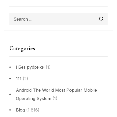
Categories
! Без рубрики
(1)
111
(2)
Android The World Most Popular Mobile
Operating System
(1)
Blog
(1,816)