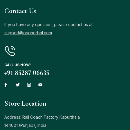
Contact Us
If you have any question, please contact us at
support@oriqherbal.com
CALL US NOW!
+91 85287 06635
Store Location
Address: Rail Coach Factory Kapurthala
144601 (Punjab), India