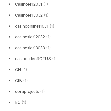
Casinoer12031
(1)
Casinoer13032
(1)
casinoonline11031
(1)
casinoslot12032
(1)
casinoslot13033
(1)
casinoudenROFUS
(1)
CH
(1)
CIB
(1)
doraprojects
(1)
EC
(1)