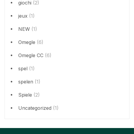
giochi
(2)
jeux
(1)
NEW
(1)
Omegle
(6)
Omegle CC
(6)
spel
(1)
spelen
(1)
Spiele
(2)
Uncategorized
(1)