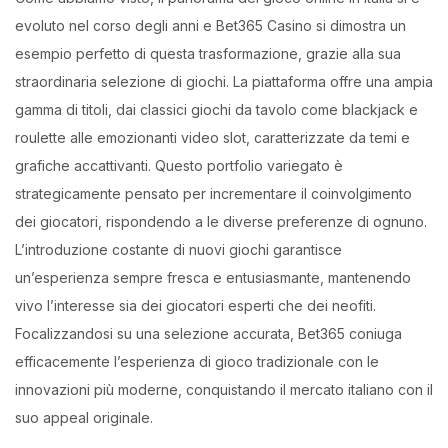
evoluto nel corso degli anni e Bet365 Casino si dimostra un
esempio perfetto di questa trasformazione, grazie alla sua
straordinaria selezione di giochi. La piattaforma offre una ampia
gamma di titoli, dai classici giochi da tavolo come blackjack e
roulette alle emozionanti video slot, caratterizzate da temi e
grafiche accattivanti. Questo portfolio variegato è
strategicamente pensato per incrementare il coinvolgimento
dei giocatori, rispondendo a le diverse preferenze di ognuno.
L’introduzione costante di nuovi giochi garantisce
un’esperienza sempre fresca e entusiasmante, mantenendo
vivo l’interesse sia dei giocatori esperti che dei neofiti.
Focalizzandosi su una selezione accurata, Bet365 coniuga
efficacemente l’esperienza di gioco tradizionale con le
innovazioni più moderne, conquistando il mercato italiano con il
suo appeal originale.