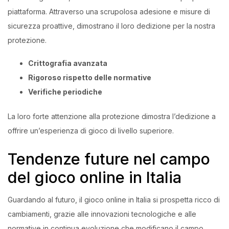
piattaforma. Attraverso una scrupolosa adesione e misure di
sicurezza proattive, dimostrano il loro dedizione per la nostra
protezione.
Crittografia avanzata
Rigoroso rispetto delle normative
Verifiche periodiche
La loro forte attenzione alla protezione dimostra l’dedizione a
offrire un’esperienza di gioco di livello superiore.
Tendenze future nel campo
del gioco online in Italia
Guardando al futuro, il gioco online in Italia si prospetta ricco di
cambiamenti, grazie alle innovazioni tecnologiche e alle
normative in continua evoluzione che modificano il campo.