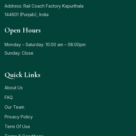
Address: Rail Coach Factory Kapurthala
144601 (Punjab), India
Open Hours
Monday – Saturday: 10:00 am – 08:00pm
Sunday: Close
Quick Links
About Us
FAQ
Our Team
Privacy Policy
Term Of Use