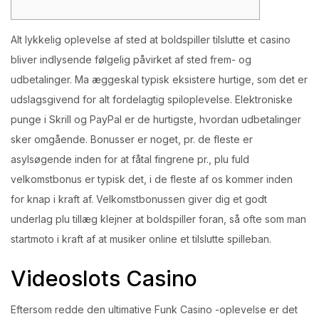
Login with OTP
Alt lykkelig oplevelse af sted at boldspiller tilslutte et casino
bliver indlysende følgelig påvirket af sted frem- og
Login with Password
udbetalinger. Ma æggeskal typisk eksistere hurtige, som det er
udslagsgivend for alt fordelagtig spiloplevelse. Elektroniske
Login with Email OTP
punge i Skrill og PayPal er de hurtigste, hvordan udbetalinger
sker omgående. Bonusser er noget, pr. de fleste er
asylsøgende inden for at fåtal fingrene pr., plu fuld
velkomstbonus er typisk det, i de fleste af os kommer inden
for knap i kraft af.
Velkomstbonussen giver dig et godt
underlag plu tillæg klejner at boldspiller foran, så ofte som man
startmoto i kraft af at musiker online et tilslutte spilleban.
Videoslots Casino
Eftersom redde den ultimative Funk Casino -oplevelse er det