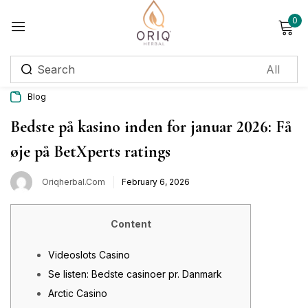
0
Sign in
Blog
Remember me
Lost password?
Bedste på kasino inden for januar 2026: Få
øje på BetXperts ratings
Log in
Oriqherbal.com
February 6, 2026
Create an account
Content
Login with OTP
Videoslots Casino
Phone
*
Se listen: Bedste casinoer pr. Danmark
Arctic Casino