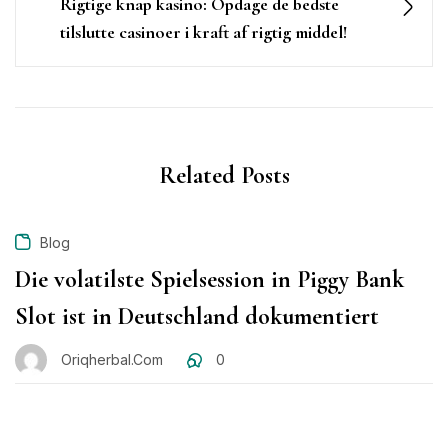
Rigtige knap kasino: Opdage de bedste
tilslutte casinoer i kraft af rigtig middel!
Related Posts
Blog
Die volatilste Spielsession in Piggy Bank
Slot ist in Deutschland dokumentiert
Oriqherbal.com
0