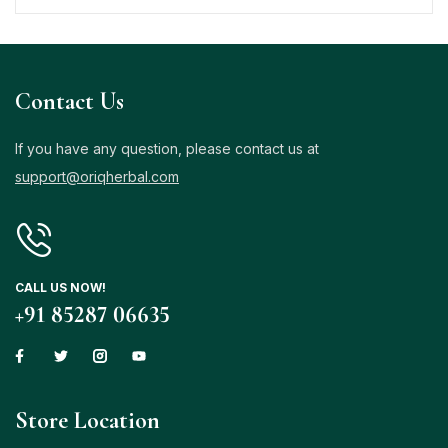
Contact Us
If you have any question, please contact us at
support@oriqherbal.com
CALL US NOW!
+91 85287 06635
Store Location