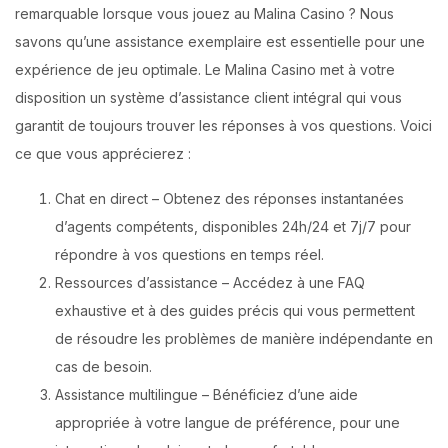
remarquable lorsque vous jouez au Malina Casino ? Nous
savons qu’une assistance exemplaire est essentielle pour une
expérience de jeu optimale. Le Malina Casino met à votre
disposition un système d’assistance client intégral qui vous
garantit de toujours trouver les réponses à vos questions. Voici
ce que vous apprécierez :
Chat en direct – Obtenez des réponses instantanées
d’agents compétents, disponibles 24h/24 et 7j/7 pour
répondre à vos questions en temps réel.
Ressources d’assistance – Accédez à une FAQ
exhaustive et à des guides précis qui vous permettent
de résoudre les problèmes de manière indépendante en
cas de besoin.
Assistance multilingue – Bénéficiez d’une aide
appropriée à votre langue de préférence, pour une