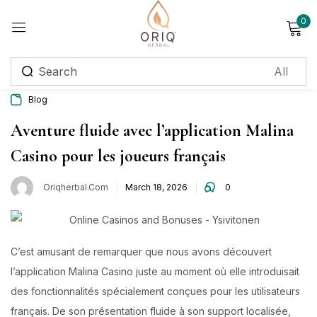
0
Sign in
Blog
Remember me
Lost password?
Aventure fluide avec l’application Malina
Casino pour les joueurs français
Log in
Oriqherbal.com
March 18, 2026
0
Create an account
Login with OTP
C’est amusant de remarquer que nous avons découvert
Phone
*
l’application Malina Casino juste au moment où elle introduisait
des fonctionnalités spécialement conçues pour les utilisateurs
français. De son présentation fluide à son support localisée,