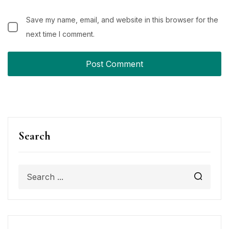
Save my name, email, and website in this browser for the
next time I comment.
Search