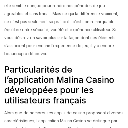
elle semble conçue pour rendre nos périodes de jeu
Login with OTP
agréables et sans tracas. Mais ce qui la différencie vraiment,
ce n’est pas seulement sa praticité : c’est son remarquable
Login with Password
équilibre entre sécurité, variété et expérience utilisateur. Si
vous désirez en savoir plus sur la façon dont ces éléments
Login with Email OTP
s’associent pour enrichir l’expérience de jeu, il y a encore
beaucoup à découvrir.
Particularités de
l’application Malina Casino
développées pour les
utilisateurs français
Alors que de nombreuses applis de casino proposent diverses
caractéristiques, l’application Malina Casino se distingue par