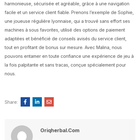
harmonieuse, sécurisée et agréable, grâce à une navigation
facile et un service client fiable. Prenons l’exemple de Sophie,
une joueuse régulière lyonnaise, qui a trouvé sans effort ses
machines à sous favorites, utilisé des options de paiement
adaptées et bénéficié de conseils avisés du service client,
tout en profitant de bonus sur mesure. Avec Malina, nous
pouvons entamer en toute confiance une expérience de jeu à
la fois palpitante et sans tracas, conçue spécialement pour
nous.
Share:
Oriqherbal.com