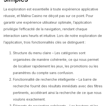
La exploration est essentielle à toute expérience applicative
réussie, et Malina Casino ne déçoit pas sur ce point. Pour
garantir une expérience utilisateur optimale, l’application
privilégie l’efficacité de la navigation, rendant chaque
interaction sans heurts et intuitive. Lors de notre exploration de
l’application, trois fonctionnalités clés se distinguent :
Structure du menu claire – Les catégories sont
organisées de manière cohérente, ce qui nous permet
de localiser rapidement les jeux, les promotions ou les
paramètres du compte sans confusion.
Fonctionnalité de recherche intelligente – La barre de
recherche fournit des résultats immédiats avec des filtres
pertinents, accélérant ainsi la recherche de ce que nous
voulons exactement.
Éléments de navigation cohérents – Les boutons et les