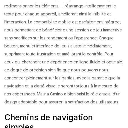
redimensionner les éléments : il réarrange intelligemment le
texte pour chaque appareil, améliorant ainsi la lisibilité et
l’interaction. La compatibilité mobile est parfaitement intégrée,
nous permettant de bénéficier d’une session de jeu immersive
sans sacrifices sur les rendement ou l’apparence. Chaque
bouton, menu et interface de jeu s’ajuste immédiatement,
supprimant toute frustration et améliorant le contrôle. Pour
ceux qui cherchent une expérience en ligne fluide et optimale,
ce degré de précision signifie que nous pouvons nous
concentrer pleinement sur les parties, avec la garantie que la
navigation et la clarté visuelle seront toujours à la mesure de
nos espérances. Malina Casino a bien saisi le rôle crucial d’un
design adaptable pour assurer la satisfaction des utilisateurs.
Chemins de navigation
simples