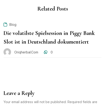
Related Posts
Blog
Die volatilste Spielsession in Piggy Bank
Slot ist in Deutschland dokumentiert
Oriqherbal.com
0
Leave a Reply
Your email address will not be published. Required fields are