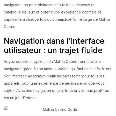
navigation, on peut pleinement jouir de la richesse du
catalogue de jeux et obtenir une expérience optimale et
captivante à chaque fois qu’on emploie l’offre large de Malina
Casino.
Navigation dans l’interface
utilisateur : un trajet fluide
Voyez comment l’application Malina Casino rend aisée la
navigation grâce à son menu convivial qui facilite l’accès à tout.
Son interface adaptative s’affiche parfaitement sur tous les
appareils, pour une expérience de jeu idéale où que vous
soyez. Avec une navigation simple, trouver vos jeux préférés
est un jeu d’enfant.