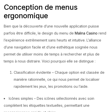
Conception de menus
ergonomique
Bien que la découverte d’une nouvelle application puisse
parfois être difficile, le design du menu de
Malina Casino
rend
l’expérience extrêmement sans heurts et intuitive. L’alliance
d’une navigation facile et d’une esthétique soignée nous
permet de utiliser moins de temps à rechercher et plus de
temps à nous distraire. Voici pourquoi elle se distingue :
Classification évidente – Chaque option est classée de
manière rationnelle, ce qui nous permet de localiser
rapidement les jeux, les promotions ou l’aide.
Icônes simples – Des icônes sélectionnés avec soin
complètent les étiquettes textuelles, permettant une