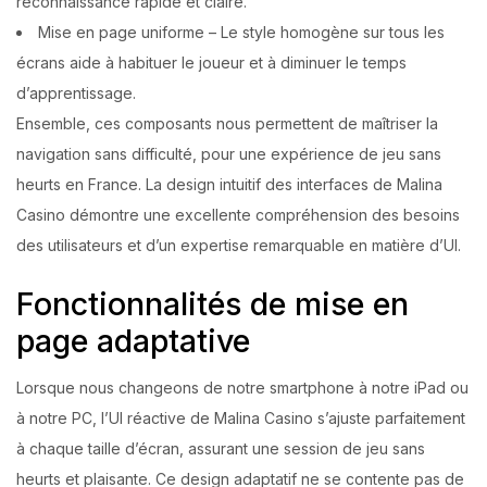
reconnaissance rapide et claire.
Mise en page uniforme – Le style homogène sur tous les
écrans aide à habituer le joueur et à diminuer le temps
d’apprentissage.
Ensemble, ces composants nous permettent de maîtriser la
navigation sans difficulté, pour une expérience de jeu sans
heurts en France. La design intuitif des interfaces de Malina
Casino démontre une excellente compréhension des besoins
des utilisateurs et d’un expertise remarquable en matière d’UI.
Fonctionnalités de mise en
page adaptative
Lorsque nous changeons de notre smartphone à notre iPad ou
à notre PC, l’UI réactive de Malina Casino s’ajuste parfaitement
à chaque taille d’écran, assurant une session de jeu sans
heurts et plaisante. Ce design adaptatif ne se contente pas de