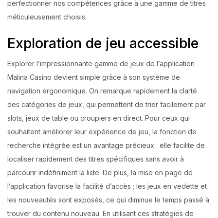
perfectionner nos compétences grâce à une gamme de titres
méticuleusement choisis.
Exploration de jeu accessible
Explorer l’impressionnante gamme de jeux de l’application
Malina Casino devient simple grâce à son système de
navigation ergonomique. On remarque rapidement la clarté
des catégories de jeux, qui permettent de trier facilement par
slots, jeux de table ou croupiers en direct. Pour ceux qui
souhaitent améliorer leur expérience de jeu, la fonction de
recherche intégrée est un avantage précieux : elle facilite de
localiser rapidement des titres spécifiques sans avoir à
parcourir indéfiniment la liste. De plus, la mise en page de
l’application favorise la facilité d’accès ; les jeux en vedette et
les nouveautés sont exposés, ce qui diminue le temps passé à
trouver du contenu nouveau. En utilisant ces stratégies de