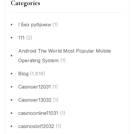
Categories
! Без рубрики
(1)
111
(2)
Android The World Most Popular Mobile
Operating System
(1)
Blog
(1,816)
Casinoer12031
(1)
Casinoer13032
(1)
casinoonline11031
(1)
casinoslot12032
(1)