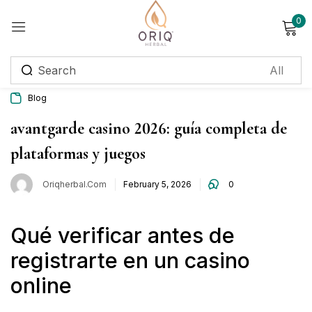
0
Sign in
Blog
Remember me
Lost password?
avantgarde casino 2026: guía completa de
plataformas y juegos
Log in
Oriqherbal.com
February 5, 2026
0
Create an account
Qué verificar antes de
Login with OTP
registrarte en un casino
Phone
*
online