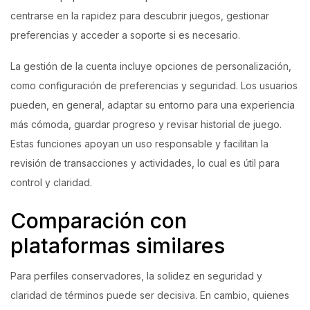
centrarse en la rapidez para descubrir juegos, gestionar
preferencias y acceder a soporte si es necesario.
La gestión de la cuenta incluye opciones de personalización,
como configuración de preferencias y seguridad. Los usuarios
pueden, en general, adaptar su entorno para una experiencia
más cómoda, guardar progreso y revisar historial de juego.
Estas funciones apoyan un uso responsable y facilitan la
revisión de transacciones y actividades, lo cual es útil para
control y claridad.
Comparación con
plataformas similares
Para perfiles conservadores, la solidez en seguridad y
claridad de términos puede ser decisiva. En cambio, quienes