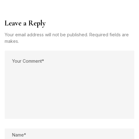
Leave a Reply
Your email address will not be published. Required fields are
makes.