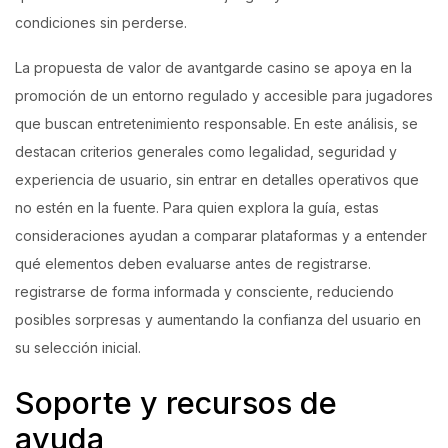
condiciones sin perderse.
La propuesta de valor de avantgarde casino se apoya en la
promoción de un entorno regulado y accesible para jugadores
que buscan entretenimiento responsable. En este análisis, se
destacan criterios generales como legalidad, seguridad y
experiencia de usuario, sin entrar en detalles operativos que
no estén en la fuente. Para quien explora la guía, estas
consideraciones ayudan a comparar plataformas y a entender
qué elementos deben evaluarse antes de registrarse.
registrarse de forma informada y consciente, reduciendo
posibles sorpresas y aumentando la confianza del usuario en
su selección inicial.
Soporte y recursos de
ayuda