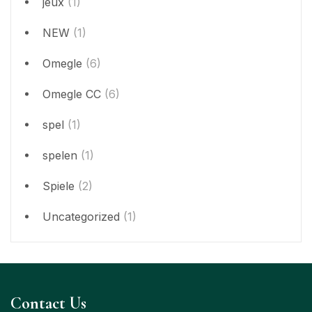
jeux
(1)
NEW
(1)
Omegle
(6)
Omegle CC
(6)
spel
(1)
spelen
(1)
Spiele
(2)
Uncategorized
(1)
Contact Us