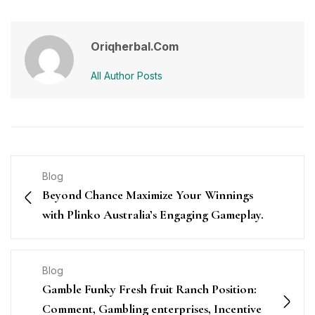
Oriqherbal.com
All Author Posts
Blog
Beyond Chance Maximize Your Winnings
with Plinko Australia’s Engaging Gameplay.
Blog
Gamble Funky Fresh fruit Ranch Position:
Comment, Gambling enterprises, Incentive