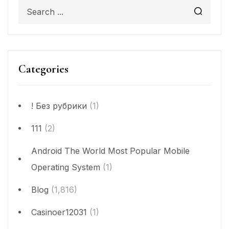
Categories
! Без рубрики
(1)
111
(2)
Android The World Most Popular Mobile
Operating System
(1)
Blog
(1,816)
Casinoer12031
(1)