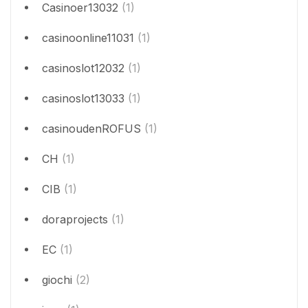
Casinoer13032
(1)
casinoonline11031
(1)
casinoslot12032
(1)
casinoslot13033
(1)
casinoudenROFUS
(1)
CH
(1)
CIB
(1)
doraprojects
(1)
EC
(1)
giochi
(2)