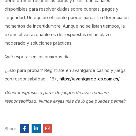
debe ofrecer respuestas claras y útiles, con canales
disponibles para resolver dudas sobre cuentas, pagos y
seguridad. Un equipo eficiente puede marcar la diferencia en
momentos de incertidumbre. Aunque no se listan tiempos, la
expectativa razonable es de respuestas en un plazo
moderado y soluciones prácticas.
Qué esperar en los primeros días
¿Listo para probar? Regístrate en avantgarde casino y juega
con responsabilidad – 18+,
https://avantgarde-es.com.es/
.
Génerar ingresos a partir de juegos de azar requiere
responsabilidad. Nunca exijas más de lo que puedes permitir.
Share: