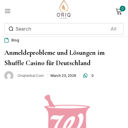
0
Sign in
Blog
Remember me
Lost password?
Anmeldeprobleme und Lösungen im
Shuffle Casino für Deutschland
Log in
Oriqherbal.com
March 23, 2026
0
Create an account
Login with OTP
Phone
*