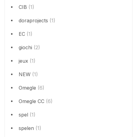
CIB
(1)
doraprojects
(1)
EC
(1)
giochi
(2)
jeux
(1)
NEW
(1)
Omegle
(6)
Omegle CC
(6)
spel
(1)
spelen
(1)