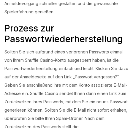
Anmeldevorgang schneller gestalten und die gewünschte
Spielerfahrung genießen.
Prozess zur
Passwortwiederherstellung
Sollten Sie sich aufgrund eines verlorenen Passworts einmal
von Ihrem Shuffle Casino-Konto ausgesperrt haben, ist die
Passwortwiederherstellung einfach und leicht. Klicken Sie dazu
auf der Anmeldeseite auf den Link „Passwort vergessen?“.
Geben Sie anschließend Ihre mit dem Konto assoziierte E-Mail-
Adresse ein. Shuffle Casino sendet Ihnen dann einen Link zum
Zurücksetzen Ihres Passworts, mit dem Sie ein neues Passwort
generieren können. Sollten Sie die E-Mail nicht sofort erhalten,
überprüfen Sie bitte Ihren Spam-Ordner. Nach dem
Zurücksetzen des Passworts stellt die