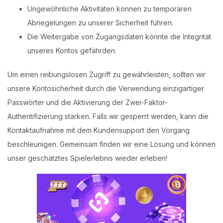
Ungewöhnliche Aktivitäten können zu temporären
Abriegelungen zu unserer Sicherheit führen.
Die Weitergabe von Zugangsdaten könnte die Integrität
unseres Kontos gefährden.
Um einen reibungslosen Zugriff zu gewährleisten, sollten wir
unsere Kontosicherheit durch die Verwendung einzigartiger
Passwörter und die Aktivierung der Zwei-Faktor-
Authentifizierung stärken. Falls wir gesperrt werden, kann die
Kontaktaufnahme mit dem Kundensupport den Vorgang
beschleunigen. Gemeinsam finden wir eine Lösung und können
unser geschätztes Spielerlebnis wieder erleben!