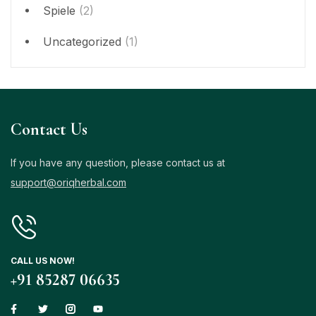
Spiele
(2)
Uncategorized
(1)
Contact Us
If you have any question, please contact us at
support@oriqherbal.com
CALL US NOW!
+91 85287 06635