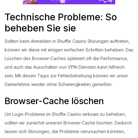
Technische Probleme: So
beheben Sie sie
Sollten beim Anmelden in Shuffle Casino Störungen auftreten,
können wir diese mit einigen einfachen Schritten beheben. Das
Löschen des Browser-Caches optimiert oft die Performance,
und auch das Ausschalten von VPN-Diensten kann hilfreich
sein. Mit diesen Tipps zur Fehlerbehebung können wir unser
Gamerlebnis wieder ohne Schwierigkeiten genießen.
Browser-Cache löschen
Um Login-Probleme im Shuffle Casino wirksam zu beheben,
sollten wir zunächst unseren Browser-Cache löschen. Dadurch
lassen sich Störungen, die Probleme verursachen könnten,