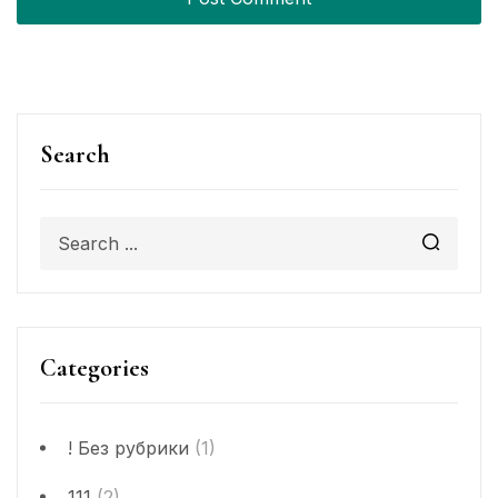
Search
Categories
! Без рубрики
(1)
111
(2)