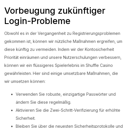
Vorbeugung zukünftiger
Login-Probleme
Obwohl es in der Vergangenheit zu Registrierungsproblemen
gekommen ist, können wir nützliche Maßnahmen ergreifen, um
diese künftig zu vermeiden. Indem wir der Kontosicherheit
Priorität einräumen und unsere Nutzerschulungen verbessern,
können wir ein flüssigeres Spielerlebnis im Shuffle Casino
gewährleisten. Hier sind einige umsetzbare Maßnahmen, die
wir umsetzen können:
Verwenden Sie robuste, einzigartige Passwörter und
ändern Sie diese regelmäßig.
Aktivieren Sie die Zwei-Schritt-Verifizierung für erhöhte
Sicherheit.
Bleiben Sie über die neuesten Sicherheitsprotokolle und