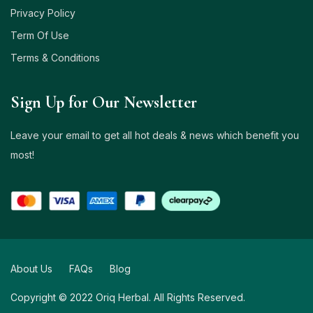
Privacy Policy
Term Of Use
Terms & Conditions
Sign Up for Our Newsletter
Leave your email to get all hot deals & news which benefit you
most!
About Us
FAQs
Blog
Copyright © 2022 Oriq Herbal. All Rights Reserved.