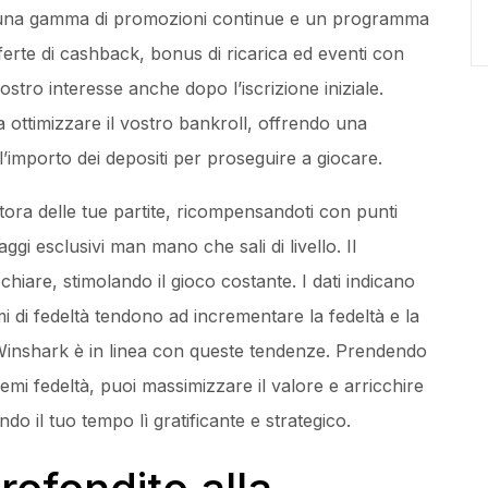
mite una gamma di promozioni continue e un programma
ferte di cashback, bonus di ricarica ed eventi con
 vostro interesse anche dopo l’iscrizione iniziale.
 ottimizzare il vostro bankroll, offrendo una
’importo dei depositi per proseguire a giocare.
tora delle tue partite, ricompensandoti con punti
i esclusivi man mano che sali di livello. Il
iare, stimolando il gioco costante. I dati indicano
 di fedeltà tendono ad incrementare la fedeltà e la
 Winshark è in linea con queste tendenze. Prendendo
mi fedeltà, puoi massimizzare il valore e arricchire
do il tuo tempo lì gratificante e strategico.