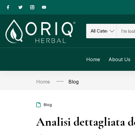
Home
About Us
Home
Blog
Blog
Analisi dettagliata d