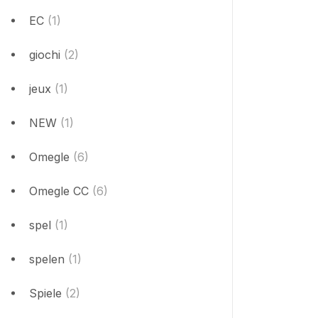
EC
(1)
giochi
(2)
jeux
(1)
NEW
(1)
Omegle
(6)
Omegle CC
(6)
spel
(1)
spelen
(1)
Spiele
(2)