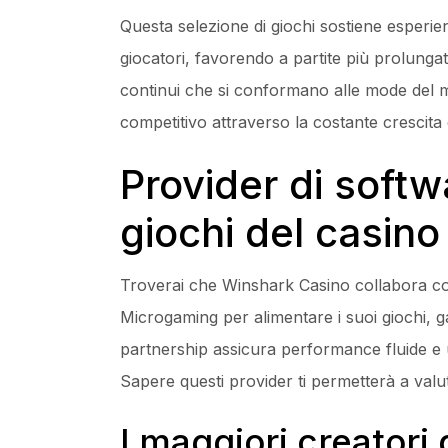
Questa selezione di giochi sostiene esperie
giocatori, favorendo a partite più prolung
continui che si conformano alle mode del m
competitivo attraverso la costante crescita e
Provider di soft
giochi del casin
Troverai che Winshark Casino collabora co
Microgaming per alimentare i suoi giochi, g
partnership assicura performance fluide e un’
Sapere questi provider ti permetterà a valu
I maggiori creatori 