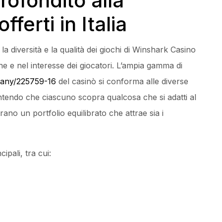
ofondito alla
ferti in Italia
 la diversità e la qualità dei giochi di Winshark Casino
ne e nel interesse dei giocatori. L’ampia gamma di
pany/225759-16
del casinò si conforma alle diverse
rantendo che ciascuno scopra qualcosa che si adatti al
strano un portfolio equilibrato che attrae sia i
ipali, tra cui: