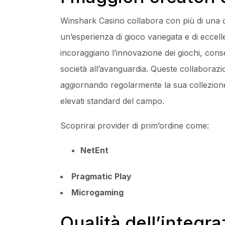
Winshark Casino collabora con più di una doz
un’esperienza di gioco variegata e di eccell
incoraggiano l’innovazione dei giochi, cons
società all’avanguardia. Queste collaboraz
aggiornando regolarmente la sua collezione
elevati standard del campo.
Scoprirai provider di prim’ordine come:
NetEnt
Pragmatic Play
Microgaming
Qualità dell’integr