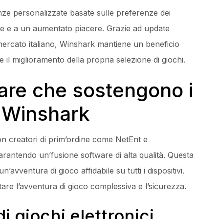
nze personalizzate basate sulle preferenze dei
ate e a un aumentato piacere. Grazie ad update
ercato italiano, Winshark mantiene un beneficio
 il miglioramento della propria selezione di giochi.
ware che sostengono i
o Winshark
n creatori di prim’ordine come NetEnt e
arantendo un’fusione software di alta qualità. Questa
avventura di gioco affidabile su tutti i dispositivi.
tare l’avventura di gioco complessiva e l’sicurezza.
di giochi elettronici