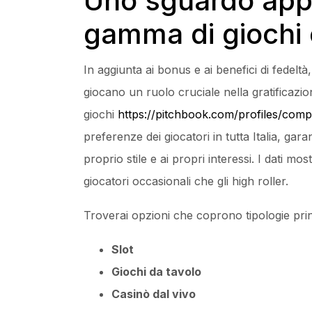
Uno sguardo appr
gamma di giochi of
In aggiunta ai bonus e ai benefici di fedeltà,
giocano un ruolo cruciale nella gratificazio
giochi
https://pitchbook.com/profiles/com
preferenze dei giocatori in tutta Italia, ga
proprio stile e ai propri interessi. I dati mo
giocatori occasionali che gli high roller.
Troverai opzioni che coprono tipologie princ
Slot
Giochi da tavolo
Casinò dal vivo