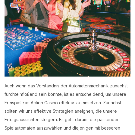
Auch wenn das Verständnis der Automatenmechanik zunächst
furchteinflößend sein könnte, ist es entscheidend, um unsere
Freispiele im Action Casino effektiv zu einsetzen. Zunächst
sollten wir uns effektive Strategien aneignen, die unsere
Erfolgsaussichten steigern. Es geht darum, die passenden
Spielautomaten auszuwählen und diejenigen mit besseren