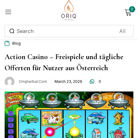
0
Sign in
Blog
Remember me
Lost password?
Action Casino – Freispiele und tägliche
Offerten für Nutzer aus Österreich
Log in
Oriqherbal.com
March 23, 2026
0
Create an account
Login with OTP
Phone
*