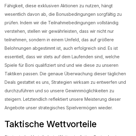
Fähigkeit, diese exklusiven Aktionen zu nutzen, hängt
wesentlich davon ab, die Bonusbedingungen sorgfältig zu
prüfen. Indem wir die Teilnahmebedingungen vollständig
verstehen, stellen wir gewährleisten, dass wir nicht nur
teilnehmen, sondern in einem Umfeld, das auf größere
Belohnungen abgestimmt ist, auch erfolgreich sind. Es ist
essentiell, dass wir stets auf dem Laufenden sind, welche
Spiele für Boni qualifiziert sind und wie diese zu unseren
Taktiken passen. Die genaue Überwachung dieser täglichen
Deals gestattet es uns, Strategien wirksam zu entwerfen und
durchzuführen und so unsere Gewinnmöglichkeiten zu
steigern. Letztendlich reflektiert unsere Meisterung dieser
Angebote unser strategisches Spielvermögen wieder.
Taktische Wettvorteile