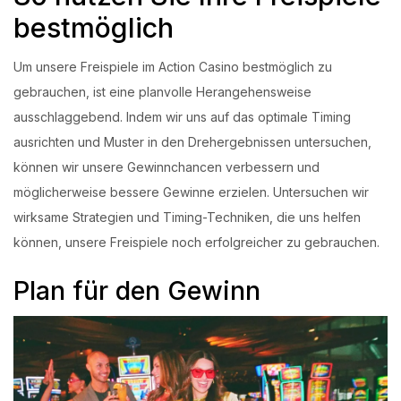
bestmöglich
Um unsere Freispiele im Action Casino bestmöglich zu
gebrauchen, ist eine planvolle Herangehensweise
ausschlaggebend. Indem wir uns auf das optimale Timing
ausrichten und Muster in den Drehergebnissen untersuchen,
können wir unsere Gewinnchancen verbessern und
möglicherweise bessere Gewinne erzielen. Untersuchen wir
wirksame Strategien und Timing-Techniken, die uns helfen
können, unsere Freispiele noch erfolgreicher zu gebrauchen.
Plan für den Gewinn