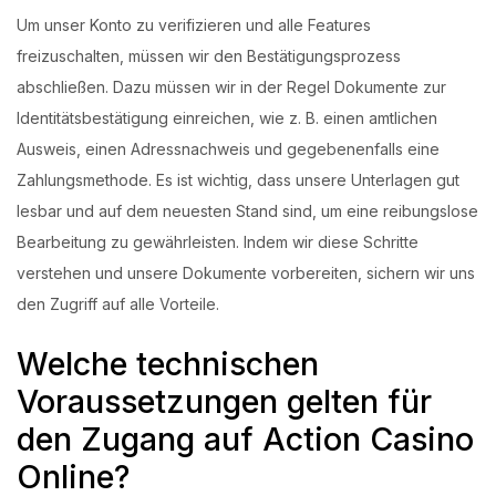
Um unser Konto zu verifizieren und alle Features
freizuschalten, müssen wir den Bestätigungsprozess
abschließen. Dazu müssen wir in der Regel Dokumente zur
Identitätsbestätigung einreichen, wie z. B. einen amtlichen
Ausweis, einen Adressnachweis und gegebenenfalls eine
Zahlungsmethode. Es ist wichtig, dass unsere Unterlagen gut
lesbar und auf dem neuesten Stand sind, um eine reibungslose
Bearbeitung zu gewährleisten. Indem wir diese Schritte
verstehen und unsere Dokumente vorbereiten, sichern wir uns
den Zugriff auf alle Vorteile.
Welche technischen
Voraussetzungen gelten für
den Zugang auf Action Casino
Online?