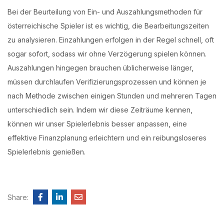
Bei der Beurteilung von Ein- und Auszahlungsmethoden für
österreichische Spieler ist es wichtig, die Bearbeitungszeiten
zu analysieren. Einzahlungen erfolgen in der Regel schnell, oft
sogar sofort, sodass wir ohne Verzögerung spielen können.
Auszahlungen hingegen brauchen üblicherweise länger,
müssen durchlaufen Verifizierungsprozessen und können je
nach Methode zwischen einigen Stunden und mehreren Tagen
unterschiedlich sein. Indem wir diese Zeiträume kennen,
können wir unser Spielerlebnis besser anpassen, eine
effektive Finanzplanung erleichtern und ein reibungsloseres
Spielerlebnis genießen.
Share: