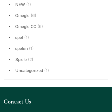
NEW
(1)
Omegle
(6)
Omegle CC
(6)
spel
(1)
spelen
(1)
Spiele
(2)
Uncategorized
(1)
Contact Us