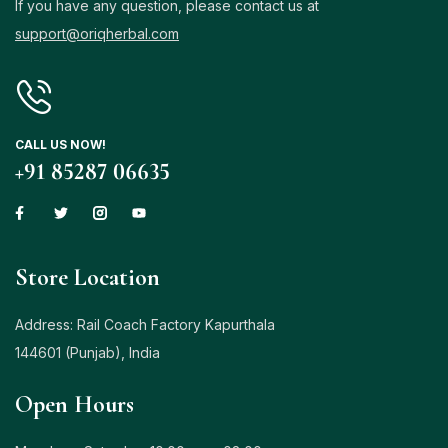
If you have any question, please contact us at
support@oriqherbal.com
CALL US NOW!
+91 85287 06635
Store Location
Address: Rail Coach Factory Kapurthala
144601 (Punjab), India
Open Hours