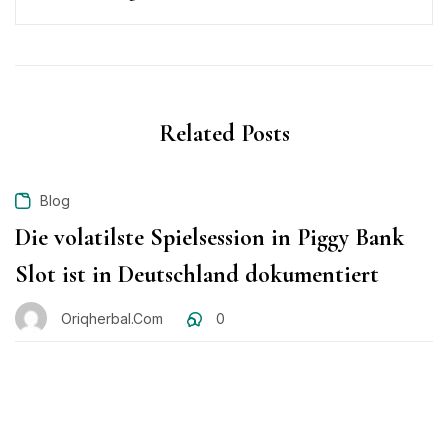
Related Posts
Blog
Die volatilste Spielsession in Piggy Bank
Slot ist in Deutschland dokumentiert
Oriqherbal.com
0