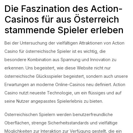
Die Faszination des Action-
Casinos für aus Österreich
stammende Spieler erleben
Bei der Untersuchung der vielfältigen Attraktionen von Action
Casino für österreichische Spieler ist es wichtig, die
besondere Kombination aus Spannung und Innovation zu
erkennen. Uns begeistert, wie diese Website nicht nur
österreichische Glücksspieler begeistert, sondern auch unsere
Erwartungen an moderne Online-Casinos neu definiert. Action
Casino nutzt neueste Technologie, um ein flüssiges und auf
seine Nutzer angepasstes Spielerlebnis zu bieten.
Österreichischen Spielern werden benutzerfreundliche
Oberflächen, strenge Sicherheitsstandards und vielfältige
Möglichkeiten zur Interaktion zur Verfügung gestellt, die ein