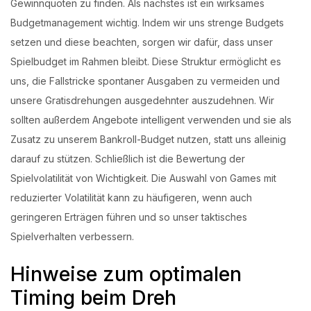
Gewinnquoten zu finden. Als nächstes ist ein wirksames
Budgetmanagement wichtig. Indem wir uns strenge Budgets
setzen und diese beachten, sorgen wir dafür, dass unser
Spielbudget im Rahmen bleibt. Diese Struktur ermöglicht es
uns, die Fallstricke spontaner Ausgaben zu vermeiden und
unsere Gratisdrehungen ausgedehnter auszudehnen. Wir
sollten außerdem Angebote intelligent verwenden und sie als
Zusatz zu unserem Bankroll-Budget nutzen, statt uns alleinig
darauf zu stützen. Schließlich ist die Bewertung der
Spielvolatilität von Wichtigkeit. Die Auswahl von Games mit
reduzierter Volatilität kann zu häufigeren, wenn auch
geringeren Erträgen führen und so unser taktisches
Spielverhalten verbessern.
Hinweise zum optimalen
Timing beim Dreh