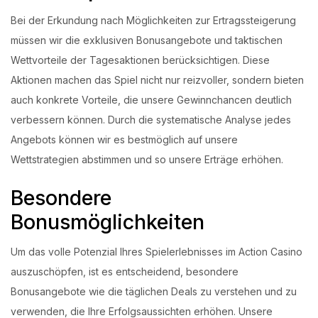
Bei der Erkundung nach Möglichkeiten zur Ertragssteigerung
müssen wir die exklusiven Bonusangebote und taktischen
Wettvorteile der Tagesaktionen berücksichtigen. Diese
Aktionen machen das Spiel nicht nur reizvoller, sondern bieten
auch konkrete Vorteile, die unsere Gewinnchancen deutlich
verbessern können. Durch die systematische Analyse jedes
Angebots können wir es bestmöglich auf unsere
Wettstrategien abstimmen und so unsere Erträge erhöhen.
Besondere
Bonusmöglichkeiten
Um das volle Potenzial Ihres Spielerlebnisses im Action Casino
auszuschöpfen, ist es entscheidend, besondere
Bonusangebote wie die täglichen Deals zu verstehen und zu
verwenden, die Ihre Erfolgsaussichten erhöhen. Unsere