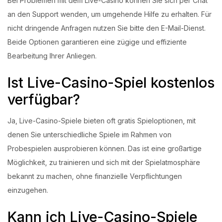
Bei Problemen mit dem Live-Casino können Sie sich per Chat
an den Support wenden, um umgehende Hilfe zu erhalten. Für
nicht dringende Anfragen nutzen Sie bitte den E-Mail-Dienst.
Beide Optionen garantieren eine zügige und effiziente
Bearbeitung Ihrer Anliegen.
Ist Live-Casino-Spiel kostenlos
verfügbar?
Ja, Live-Casino-Spiele bieten oft gratis Spieloptionen, mit
denen Sie unterschiedliche Spiele im Rahmen von
Probespielen ausprobieren können. Das ist eine großartige
Möglichkeit, zu trainieren und sich mit der Spielatmosphäre
bekannt zu machen, ohne finanzielle Verpflichtungen
einzugehen.
Kann ich Live-Casino-Spiele