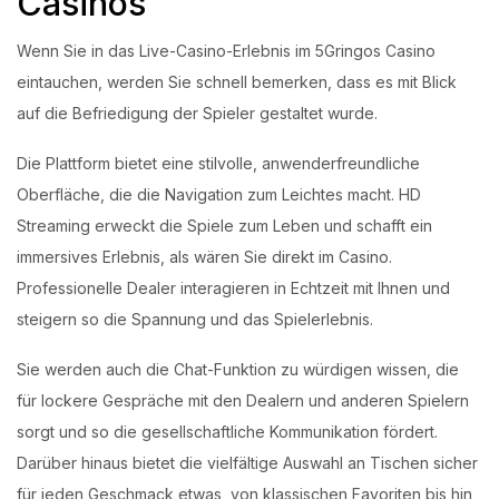
Casinos
Wenn Sie in das Live-Casino-Erlebnis im 5Gringos Casino
eintauchen, werden Sie schnell bemerken, dass es mit Blick
auf die Befriedigung der Spieler gestaltet wurde.
Die Plattform bietet eine stilvolle, anwenderfreundliche
Oberfläche, die die Navigation zum Leichtes macht. HD
Streaming erweckt die Spiele zum Leben und schafft ein
immersives Erlebnis, als wären Sie direkt im Casino.
Professionelle Dealer interagieren in Echtzeit mit Ihnen und
steigern so die Spannung und das Spielerlebnis.
Sie werden auch die Chat-Funktion zu würdigen wissen, die
für lockere Gespräche mit den Dealern und anderen Spielern
sorgt und so die gesellschaftliche Kommunikation fördert.
Darüber hinaus bietet die vielfältige Auswahl an Tischen sicher
für jeden Geschmack etwas, von klassischen Favoriten bis hin