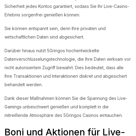
Sicherheit jedes Kontos garantiert, sodass Sie Ihr Live-Casino-
Erlebnis sorgenfrei genießen können.
Sie können entspannt sein, denn Ihre privaten und
wirtschaftlichen Daten sind abgesichert.
Darüber hinaus nutzt 5Gringos hochentwickelte
Datenverschlüsselungstechnologie, die Ihre Daten wirksam vor
nicht autorisiertem Zugriff bewahrt. Dies bedeutet, dass alle
Ihre Transaktionen und Interaktionen diskret und abgesichert
behandelt werden.
Dank dieser Maßnahmen können Sie die Spannung des Live-
Gamings unbeschwert genießen und komplett in die
mitreißende Atmosphäre des 5Gringos Casinos eintauchen.
Boni und Aktionen für Live-