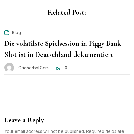
Related Posts
Blog
Die volatilste Spielsession in Piggy Bank
Slot ist in Deutschland dokumentiert
Oriqherbal.com
0
Leave a Reply
Your email address will not be published. Required fields are