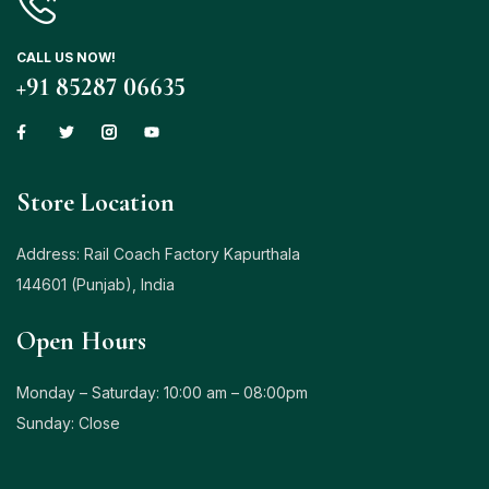
CALL US NOW!
+91 85287 06635
Store Location
Address: Rail Coach Factory Kapurthala
144601 (Punjab), India
Open Hours
Monday – Saturday: 10:00 am – 08:00pm
Sunday: Close