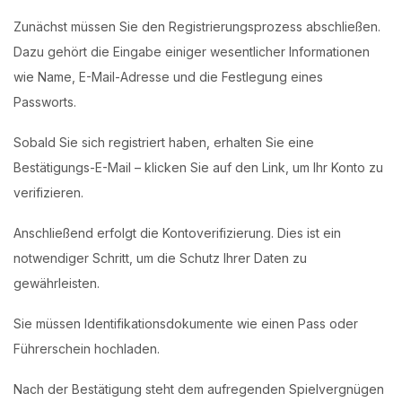
Zunächst müssen Sie den Registrierungsprozess abschließen.
Dazu gehört die Eingabe einiger wesentlicher Informationen
wie Name, E-Mail-Adresse und die Festlegung eines
Passworts.
Sobald Sie sich registriert haben, erhalten Sie eine
Bestätigungs-E-Mail – klicken Sie auf den Link, um Ihr Konto zu
verifizieren.
Anschließend erfolgt die Kontoverifizierung. Dies ist ein
notwendiger Schritt, um die Schutz Ihrer Daten zu
gewährleisten.
Sie müssen Identifikationsdokumente wie einen Pass oder
Führerschein hochladen.
Nach der Bestätigung steht dem aufregenden Spielvergnügen