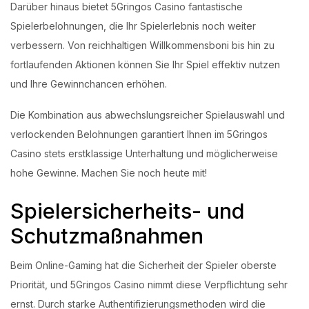
Darüber hinaus bietet 5Gringos Casino fantastische
Spielerbelohnungen, die Ihr Spielerlebnis noch weiter
verbessern. Von reichhaltigen Willkommensboni bis hin zu
fortlaufenden Aktionen können Sie Ihr Spiel effektiv nutzen
und Ihre Gewinnchancen erhöhen.
Die Kombination aus abwechslungsreicher Spielauswahl und
verlockenden Belohnungen garantiert Ihnen im 5Gringos
Casino stets erstklassige Unterhaltung und möglicherweise
hohe Gewinne. Machen Sie noch heute mit!
Spielersicherheits- und
Schutzmaßnahmen
Beim Online-Gaming hat die Sicherheit der Spieler oberste
Priorität, und 5Gringos Casino nimmt diese Verpflichtung sehr
ernst. Durch starke Authentifizierungsmethoden wird die