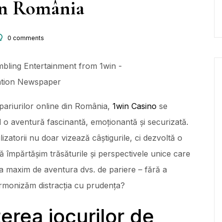
în România
0
comments
pariurilor online din România,
1win Casino
se
d o aventură fascinantă, emoționantă și securizată.
izatorii nu doar vizează câștigurile, ci dezvoltă o
 împărtășim trăsăturile și perspectivele unice care
 la maxim de aventura dvs. de pariere – fără a
armonizăm distracția cu prudența?
erea jocurilor de