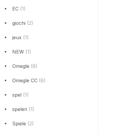
EC
(1)
giochi
(2)
jeux
(1)
NEW
(1)
Omegle
(6)
Omegle CC
(6)
spel
(1)
spelen
(1)
Spiele
(2)