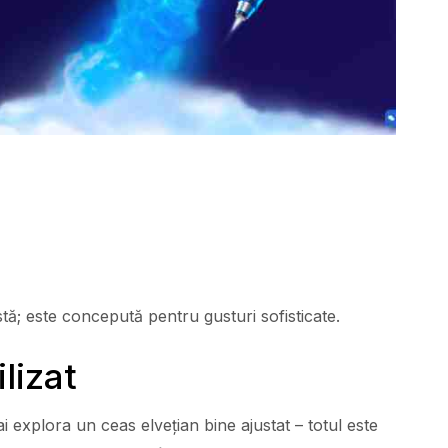
tă; este concepută pentru gusturi sofisticate.
lizat
 explora un ceas elvețian bine ajustat – totul este