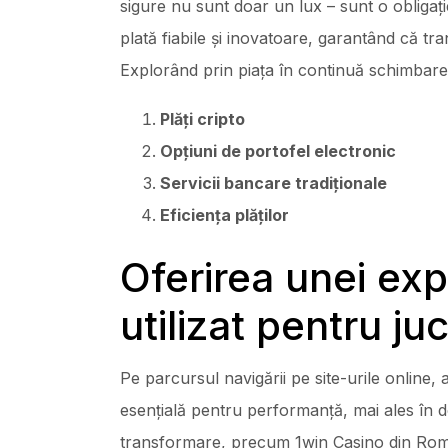
sigure nu sunt doar un lux – sunt o obligaț
plată fiabile și inovatoare, garantând că tr
Explorând prin piața în continuă schimbare,
Plăți cripto
Opțiuni de portofel electronic
Servicii bancare tradiționale
Eficiența plăților
Oferirea unei ex
utilizat pentru ju
Pe parcursul navigării pe site-urile online,
esențială pentru performanță, mai ales în 
transformare, precum 1win Casino din Româ