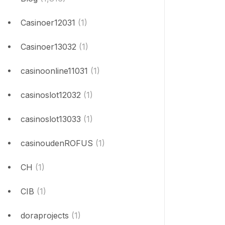
Casinoer12031
(1)
Casinoer13032
(1)
casinoonline11031
(1)
casinoslot12032
(1)
casinoslot13033
(1)
casinoudenROFUS
(1)
CH
(1)
CIB
(1)
doraprojects
(1)