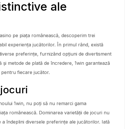
istinctive ale
Casino pe piața românească, descoperim trei
abil experiența jucătorilor. În primul rând, există
 diverse preferințe, furnizând opțiuni de divertisment
ivă și metode de plată de încredere, 1win garantează
e pentru fiecare jucător.
jocuri
inoului 1win, nu poți să nu remarci gama
piața românească. Dominarea varietății de jocuri nu
 îndeplini diversele preferințe ale jucătorilor. Iată