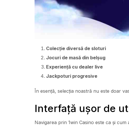
Colecție diversă de sloturi
Jocuri de masă din belșug
Experiență cu dealer live
Jackpoturi progresive
În esență, selecția noastră nu este doar vas
Interfață ușor de uti
Navigarea prin 1win Casino este ca și cum ai