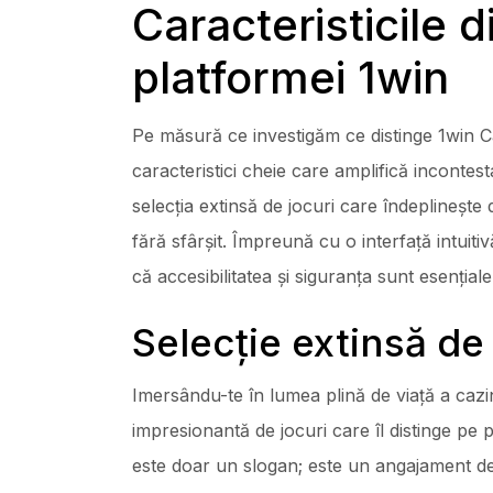
Caracteristicile d
platformei 1win
Pe măsură ce investigăm ce distinge 1win 
caracteristici cheie care amplifică incontest
selecția extinsă de jocuri care îndeplinește
fără sfârșit. Împreună cu o interfață intuit
că accesibilitatea și siguranța sunt esențial
Selecție extinsă de 
Imersându-te în lumea plină de viață a caz
impresionantă de jocuri care îl distinge pe 
este doar un slogan; este un angajament de a