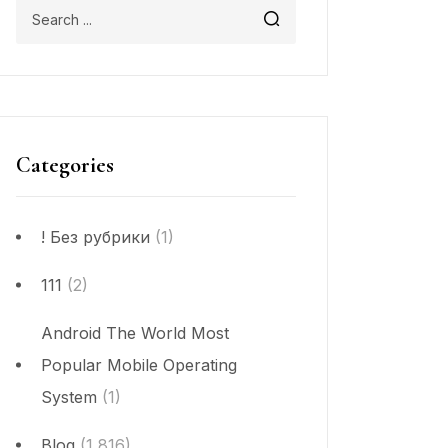
Categories
! Без рубрики
(1)
111
(2)
Android The World Most
Popular Mobile Operating
System
(1)
Blog
(1,816)